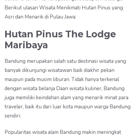
Berikut ulasan Wisata Menikmati Hutan Pinus yang
Asri dan Menarik di Pulau Jawa:
Hutan Pinus The Lodge
Maribaya
Bandung merupakan salah satu destinasi wisata yang
banyak dikunjungi wisatawan baik diakhir pekan
maupun pada musim liburan. Tidak hanya terkenal
dengan wisata belanja Daan wisata kuliner, Bandung
juga memiliki keindahan alam yang menarik minat para
traveler, baik itu dari luar kota maupun warga Bandung
sendiri.
Popularitas wisata alam Bandung makin meningkat