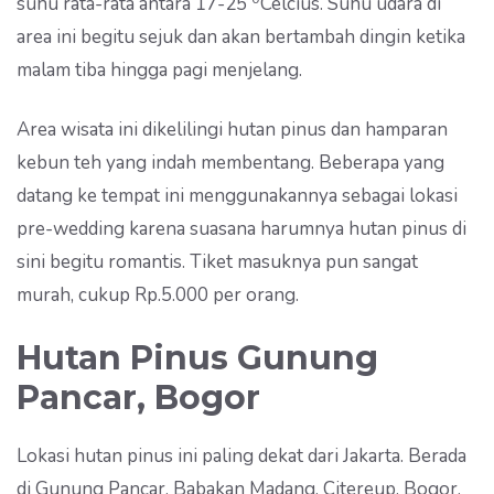
suhu rata-rata antara 17-25
Celcius. Suhu udara di
area ini begitu sejuk dan akan bertambah dingin ketika
malam tiba hingga pagi menjelang.
Area wisata ini dikelilingi hutan pinus dan hamparan
kebun teh yang indah membentang. Beberapa yang
datang ke tempat ini menggunakannya sebagai lokasi
pre-wedding karena suasana harumnya hutan pinus di
sini begitu romantis. Tiket masuknya pun sangat
murah, cukup Rp.5.000 per orang.
Hutan Pinus Gunung
Pancar, Bogor
Lokasi hutan pinus ini paling dekat dari Jakarta. Berada
di Gunung Pancar, Babakan Madang, Citereup, Bogor.