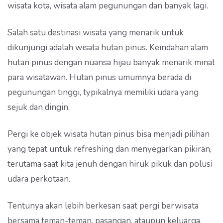
wisata kota, wisata alam pegunungan dan banyak lagi.
Salah satu destinasi wisata yang menarik untuk
dikunjungi adalah wisata hutan pinus. Keindahan alam
hutan pinus dengan nuansa hijau banyak menarik minat
para wisatawan. Hutan pinus umumnya berada di
pegunungan tinggi, typikalnya memiliki udara yang
sejuk dan dingin.
Pergi ke objek wisata hutan pinus bisa menjadi pilihan
yang tepat untuk refreshing dan menyegarkan pikiran,
terutama saat kita jenuh dengan hiruk pikuk dan polusi
udara perkotaan.
Tentunya akan lebih berkesan saat pergi berwisata
bersama teman-teman, pasangan, ataupun keluarga.