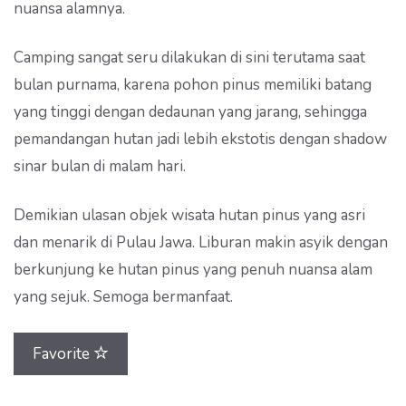
nuansa alamnya.
Camping sangat seru dilakukan di sini terutama saat
bulan purnama, karena pohon pinus memiliki batang
yang tinggi dengan dedaunan yang jarang, sehingga
pemandangan hutan jadi lebih ekstotis dengan shadow
sinar bulan di malam hari.
Demikian ulasan objek wisata hutan pinus yang asri
dan menarik di Pulau Jawa. Liburan makin asyik dengan
berkunjung ke hutan pinus yang penuh nuansa alam
yang sejuk. Semoga bermanfaat.
Favorite