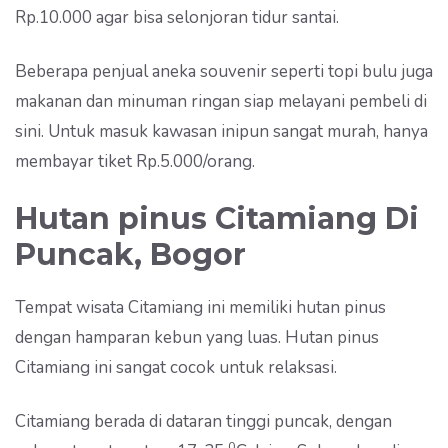
Rp.10.000 agar bisa selonjoran tidur santai.
Beberapa penjual aneka souvenir seperti topi bulu juga
makanan dan minuman ringan siap melayani pembeli di
sini. Untuk masuk kawasan inipun sangat murah, hanya
membayar tiket Rp.5.000/orang.
Hutan pinus Citamiang Di
Puncak, Bogor
Tempat wisata Citamiang ini memiliki hutan pinus
dengan hamparan kebun yang luas. Hutan pinus
Citamiang ini sangat cocok untuk relaksasi.
Citamiang berada di dataran tinggi puncak, dengan
0